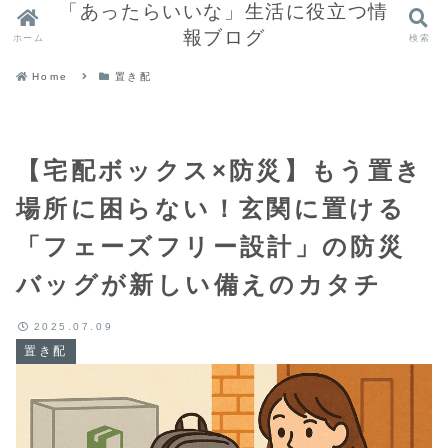
「あったらいいな」生活に役立つ情
報ブログ
ホーム
検索
Home
置き配
【宅配ボックス×防災】もう置き
場所に困らない！玄関に置ける
「フェーズフリー設計」の防災
バッグが新しい備えのカタチ
2025.07.09
置き配