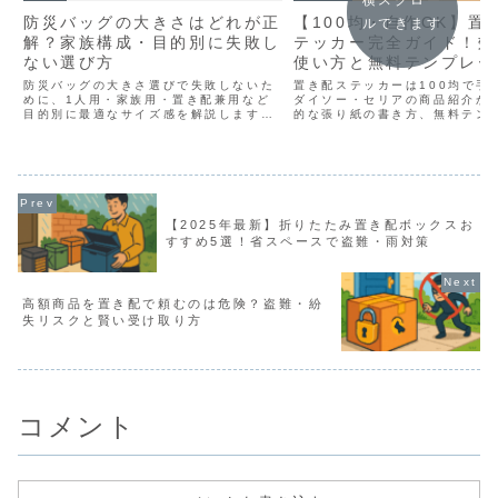
防災バッグの大きさはどれが正
【100均・自作OK】置
ルできます
解？家族構成・目的別に失敗し
テッカー完全ガイド！効
ない選び方
使い方と無料テンプレー
防災バッグの大きさ選びで失敗しないた
置き配ステッカーは100均で手
めに、1人用・家族用・置き配兼用など
ダイソー・セリアの商品紹介か
目的別に最適なサイズ感を解説します。
的な張り紙の書き方、無料テン
収納量・持ち運び・日常活用までわかり
ト、自作アイデアまで徹底解説
やすく紹介します。
読めば、あなたにぴったりの置
ッカーが見つかり、配送員との
ムーズに。盗難防止にも役立つ
です。
【2025年最新】折りたたみ置き配ボックスお
すすめ5選！省スペースで盗難・雨対策
高額商品を置き配で頼むのは危険？盗難・紛
失リスクと賢い受け取り方
コメント