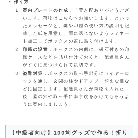
作り方
案内プレートの作成
：「置き配ありがとうござ
います。荷物はこちらへお願いします」といっ
たメッセージと、鍵や印鑑の使い方の説明を記
載した紙を用意し、雨に濡れないようラミネー
ト加工してボックスの蓋に貼り付けます。
印鑑の設置
：ボックスの内側に、磁石付きの印
鑑ケースなどを貼り付けておくと、配達員さん
がすぐに見つけられて親切です。
盗難対策
：ボックスの取っ手部分にワイヤーロ
ックを通し、玄関の柱やドアノブ、頑丈な柵な
どに固定します。配達員さんが荷物を入れた
後、蓋の穴や取っ手に南京錠をかけてもらうよ
うに案内しましょう。
【中級者向け】100均グッズで作る！折り