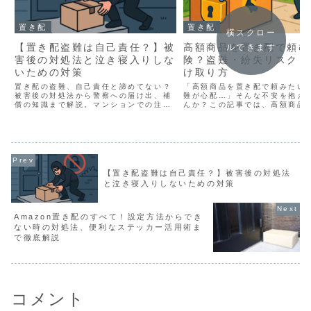
置き配
置き配
横スクロー
【置き配盗難は自己責任？】被
高額商品を置き配で頼む
ルできます
害後の対処法と泣き寝入りしな
険？盗難・紛失リスクと
いための対策
け取り方
置き配の盗難、自己責任と諦めてない？
「高額商品を置き配で頼みたい
被害後の対処法から警察への届け出、補
難が心配…」そんな不安を抱え
償の知識まで解説。マンションでの注意
んか？この記事では、高額商品
点や、泣き寝入りしないための究極の予
にする際のリスク、万が一の時
防策も紹介。あなたの大切な荷物を守る
そして安心して受け取るための
ための全知識。
対策を徹底解説します。
【置き配盗難は自己責任？】被害後の対処法
と泣き寝入りしないための対策
Amazon置き配のすべて！設定方法からでき
ない時の対処法、便利なステッカー活用術ま
で徹底解説
コメント