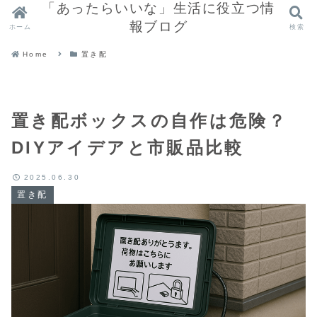
「あったらいいな」生活に役立つ情
報ブログ
ホーム
検索
Home
置き配
置き配ボックスの自作は危険？
DIYアイデアと市販品比較
2025.06.30
置き配