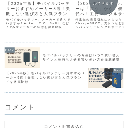
【2025年版】モバイルバッテ
【2025年】モバイルバ
ルできます
リーおすすめメーカー5選！失
ーは「買う」から「借り
敗しない選び方と人気ブランド
代へ！主要レンタルサー
を徹底比較
底比較
モバイルバッテリー、メーカーで選んで
外出先の充電切れにさよなら！
いますか？Anker、CIO、Belkinなど
ChargeSPOT、充レンなど主
人気5大メーカーの特徴を徹底比較。安
ルバッテリーレンタルサービス
全性や性能の違い、メーカー品とノーブ
設置場所・使い方で徹底比較。
ランド品の見分け方まで、後悔しない一
合うサービスと、旅行に便利な
台を見つけるための全てを解説します。
択肢「宅配レンタル」も紹介し
モバイルバッテリーの寿命はいつ？買い替え
サインと長持ちさせる賢い使い方を徹底解説
【2025年版】モバイルバッテリーおすすめメ
ーカー5選！失敗しない選び方と人気ブラン
ドを徹底比較
コメント
コメントを書き込む