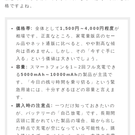
格ですよね。
価格帯:
全体として
1,500円～4,000円程度
が
相場です。正直なところ、家電量販店のセー
ル品やネット通販に比べると、やや割高な傾
向は否めません。しかし、その「今すぐ手に
入る」という価値は大きいでしょう。
容量:
スマートフォンを1～2回フル充電でき
る
5000mAh～10000mAh
の製品が主流で
す。「今日の残り時間を乗り切る」という緊
急用途には、十分すぎるほどの容量と言えま
す。
購入時の注意点:
一つだけ知っておきたいの
が、バッテリーの「自己放電」です。長期間
店頭に置かれていた製品の場合、箱から出し
た時点で充電が空になっている可能性も。購